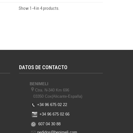
Show 1-4 in 4 products.
DATOS DE CONTACTO
BENIMELI
Ctra. N-340 Km 696
03350 Cox(Alicante-España)
+34 96 675 02 22
+34 96 675 02 66
607 04 30 88
pedidos@benimeli.com