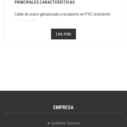
PRINCIPALES CARACTERÍSTICAS
Cable de acero galvanizado y recubierto en P.V.C resistente
a la corrosión.
Color blanco
Lee más
Guardacabo en uno de sus extremos
Diámetro: 5 mm
Largo: 13,50 m.
Carga Máxima de Utilización: 86 kg
Carga Mínima de Rotura: 435 kg
Si necesitas medidas personalizadas, otros colores,
grosores, material, etc...,
Consultar:
pedidos@benimeli.com
EMPRESA
Quiénes Somos